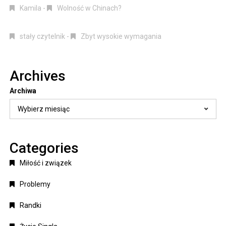
Kamila
-
Wolność w Chinach?
stały czytelnik
-
Zbyt wysokie wymagania
Archives
Archiwa
Categories
Miłość i związek
Problemy
Randki