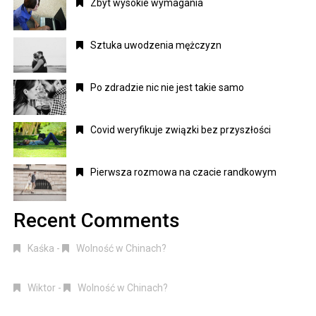
Zbyt wysokie wymagania
Sztuka uwodzenia mężczyzn
Po zdradzie nic nie jest takie samo
Covid weryfikuje związki bez przyszłości
Pierwsza rozmowa na czacie randkowym
Recent Comments
Kaśka
-
Wolność w Chinach?
Wiktor
-
Wolność w Chinach?